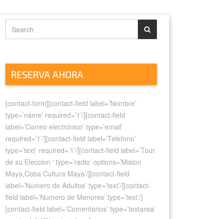
RESERVA AHORA
[contact-form][contact-field label=’Nombre’
type=’name’ required=’1’/][contact-field
label=’Correo electrónico’ type=’email’
required=’1’/][contact-field label=’Telefono’
type=’text’ required=’1’/][contact-field label=’Tour
de su Eleccion ‘ type=’radio’ options=’Mision
Maya,Coba Cultura Maya’/][contact-field
label=’Numero de Adultos’ type=’text’/][contact-
field label=’Numero de Menores’ type=’text’/]
[contact-field label=’Comentarios’ type=’textarea’