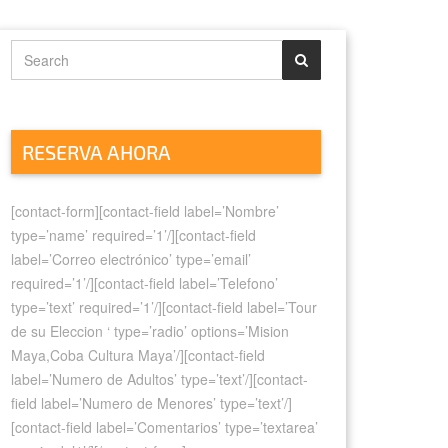
RESERVA AHORA
[contact-form][contact-field label=’Nombre’
type=’name’ required=’1’/][contact-field
label=’Correo electrónico’ type=’email’
required=’1’/][contact-field label=’Telefono’
type=’text’ required=’1’/][contact-field label=’Tour
de su Eleccion ‘ type=’radio’ options=’Mision
Maya,Coba Cultura Maya’/][contact-field
label=’Numero de Adultos’ type=’text’/][contact-
field label=’Numero de Menores’ type=’text’/]
[contact-field label=’Comentarios’ type=’textarea’