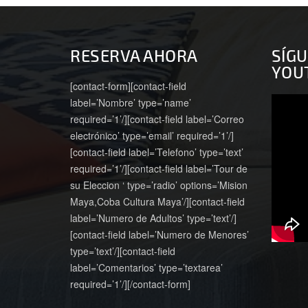
RESERVA AHORA
SÍG
YOU
[contact-form][contact-field
label=’Nombre’ type=’name’
required=’1’/][contact-field label=’Correo
electrónico’ type=’email’ required=’1’/]
[contact-field label=’Telefono’ type=’text’
required=’1’/][contact-field label=’Tour de
su Eleccion ‘ type=’radio’ options=’Mision
Maya,Coba Cultura Maya’/][contact-field
label=’Numero de Adultos’ type=’text’/]
[contact-field label=’Numero de Menores’
type=’text’/][contact-field
label=’Comentarios’ type=’textarea’
required=’1’/][/contact-form]