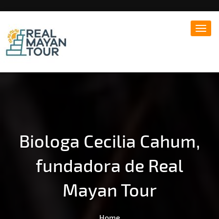
Toggl
navig
Eco-tuorism & Cultural Tourism
REAL MAYAN TOUR
Biologa Cecilia Cahum,
fundadora de Real
Mayan Tour
Home