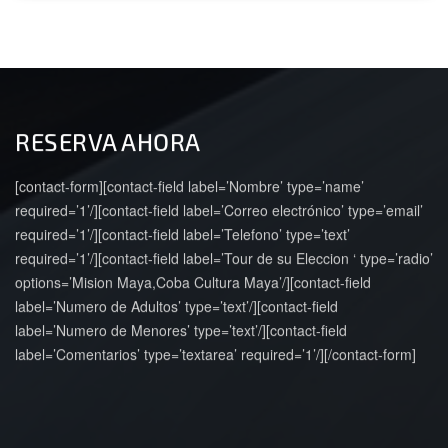
RESERVA AHORA
[contact-form][contact-field label=’Nombre’ type=’name’
required=’1’/][contact-field label=’Correo electrónico’ type=’email’
required=’1’/][contact-field label=’Telefono’ type=’text’
required=’1’/][contact-field label=’Tour de su Eleccion ‘ type=’radio’
options=’Mision Maya,Coba Cultura Maya’/][contact-field
label=’Numero de Adultos’ type=’text’/][contact-field
label=’Numero de Menores’ type=’text’/][contact-field
label=’Comentarios’ type=’textarea’ required=’1’/][/contact-form]