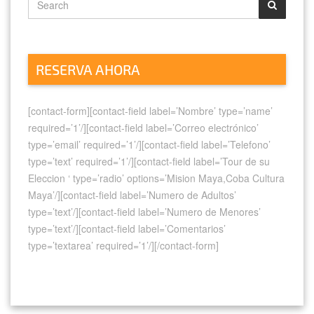
RESERVA AHORA
[contact-form][contact-field label=’Nombre’ type=’name’
required=’1’/][contact-field label=’Correo electrónico’
type=’email’ required=’1’/][contact-field label=’Telefono’
type=’text’ required=’1’/][contact-field label=’Tour de su
Eleccion ‘ type=’radio’ options=’Mision Maya,Coba Cultura
Maya’/][contact-field label=’Numero de Adultos’
type=’text’/][contact-field label=’Numero de Menores’
type=’text’/][contact-field label=’Comentarios’
type=’textarea’ required=’1’/][/contact-form]